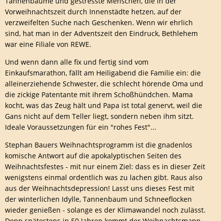
Tannenbäume und gestresste Menschen, die in der
Vorweihnachtszeit durch Innenstädte hetzen, auf der
verzweifelten Suche nach Geschenken. Wenn wir ehrlich
sind, hat man in der Adventszeit den Eindruck, Bethlehem
war eine Filiale von REWE.
Und wenn dann alle fix und fertig sind vom
Einkaufsmarathon, fällt am Heiligabend die Familie ein: die
alleinerziehende Schwester, die schlecht hörende Oma und
die zickige Patentante mit ihrem Schoßhündchen. Mama
kocht, was das Zeug hält und Papa ist total genervt, weil die
Gans nicht auf dem Teller liegt, sondern neben ihm sitzt.
Ideale Voraussetzungen für ein "rohes Fest"...
Stephan Bauers Weihnachtsprogramm ist die gnadenlos
komische Antwort auf die apokalyptischen Seiten des
Weihnachtsfestes - mit nur einem Ziel: dass es in dieser Zeit
wenigstens einmal ordentlich was zu lachen gibt. Raus also
aus der Weihnachtsdepression! Lasst uns dieses Fest mit
der winterlichen Idylle, Tannenbaum und Schneeflocken
wieder genießen - solange es der Klimawandel noch zulässt.
Denn spätestens in 50 Jahren kommt der Weihnachtsmann