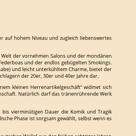
er auf hohem Niveau und zugleich liebenswertes
ie Welt der vornehmen Salons und der mondänen
r Federboas und der endlos gebügelten Smokings.
aabe) und leicht unterkühltem Charme, bietet der
hlagern der 20er, 30er und 40er Jahre dar.
inem kleinen Herrenartikelgeschäft“ widmet sich
chaft. Natürlich darf das tränenrührende Werk
i- bis vierminütigen Dauer die Komik und Tragik
ische Phase ist sorgsam gewählt, selbst wenn es