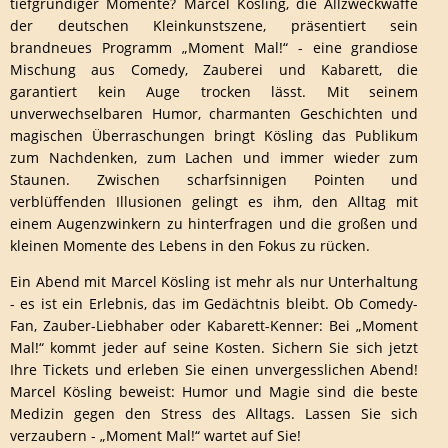
tiefgründiger Momente? Marcel Kösling, die Allzweckwaffe
der deutschen Kleinkunstszene, präsentiert sein
brandneues Programm „Moment Mal!“ - eine grandiose
Mischung aus Comedy, Zauberei und Kabarett, die
garantiert kein Auge trocken lässt. Mit seinem
unverwechselbaren Humor, charmanten Geschichten und
magischen Überraschungen bringt Kösling das Publikum
zum Nachdenken, zum Lachen und immer wieder zum
Staunen. Zwischen scharfsinnigen Pointen und
verblüffenden Illusionen gelingt es ihm, den Alltag mit
einem Augenzwinkern zu hinterfragen und die großen und
kleinen Momente des Lebens in den Fokus zu rücken.
Ein Abend mit Marcel Kösling ist mehr als nur Unterhaltung
- es ist ein Erlebnis, das im Gedächtnis bleibt. Ob Comedy-
Fan, Zauber-Liebhaber oder Kabarett-Kenner: Bei „Moment
Mal!“ kommt jeder auf seine Kosten. Sichern Sie sich jetzt
Ihre Tickets und erleben Sie einen unvergesslichen Abend!
Marcel Kösling beweist: Humor und Magie sind die beste
Medizin gegen den Stress des Alltags. Lassen Sie sich
verzaubern - „Moment Mal!“ wartet auf Sie!